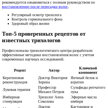
рекомендуется ознакомиться с полным руководством по
восстановлению после пересадки волос
.
Регулярный осмотр трихолога
Контроль гормонального фона
Здоровый образ жизни
Топ-5 проверенных рецептов от
известных трихологов
Профессионалы трихологического центра разработали
эффективные методики восстановления волос с учетом
современных научных исследований.
Ключевой
Рецепт
Автор
компонент
Кератиновая
Доктор Виктория
Яичный белок и
реконструкция
Зорина
кератин
Профессор
Сульфиды репчатого
Луковая терапия
Михаил Петров
лука
Имбирная
Трихолог Анна
Эфирные масла
стимуляция
Соколова
имбиря
Доктор
Касторовое и