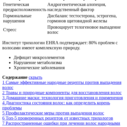
Генетическая
Андрогенетическая алопеция,
предрасположенность
наследственный фактор
Гормональные
Дисбаланс тестостерона, эстрогена,
нарушения
гормонов щитовидной железы
Провоцирует телогеновое выпадение
Стресс
волос
Институт трихологии EHRA подтверждает: 80% проблем с
волосами имеют комплексную природу.
Дефицит микроэлементов
Нарушение метаболизма
Хронические заболевания
Содержание
скрыть
1
Самые эффективные народные рецепты против выпадения
волос
2
Травы и природные компоненты для восстановления волос
3
Домашние маски: технология приготовления и применения
4
Диагностика состояния волос: как определить корень
проблемы
5
Профилактические меры против выпадения волос
6
Топ-5 проверенных рецептов от известных трихологов
7
Распространенные ошибки при лечении волос народными